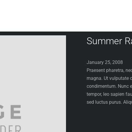
Summer R
January 25, 2008
Praesent pharetra, ne
magna. Ut vulputate od
condimentum. Nunc et 
tempor, leo sapien fau
sed luctus purus. Ali