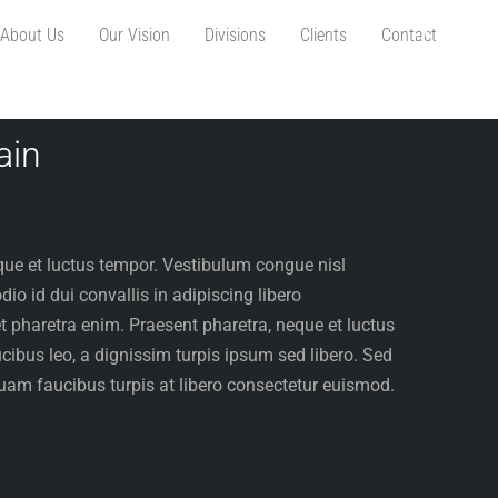
About Us
Our Vision
Divisions
Clients
Contact
ain
que et luctus tempor. Vestibulum congue nisl
io id dui convallis in adipiscing libero
pharetra enim. Praesent pharetra, neque et luctus
cibus leo, a dignissim turpis ipsum sed libero. Sed
quam faucibus turpis at libero consectetur euismod.